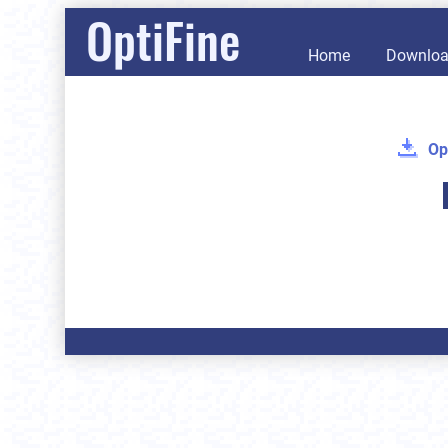
OptiFine
Home
Downlo
Op