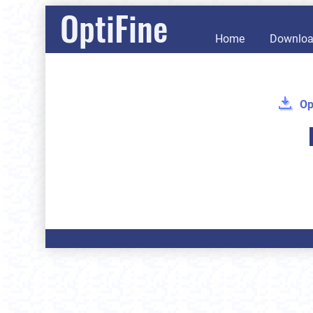
OptiFine
Home
Downlo
Op