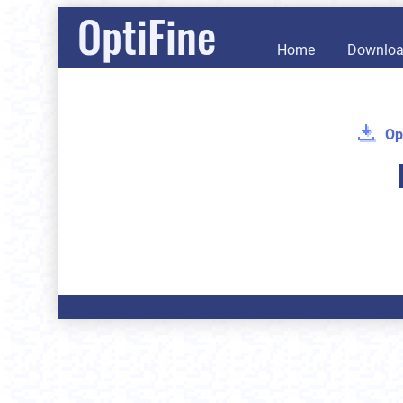
OptiFine
Home
Downlo
Op