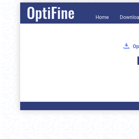
OptiFine
Home
Downlo
Op