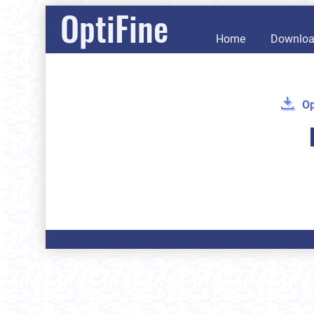
OptiFine
Home
Downlo
Op