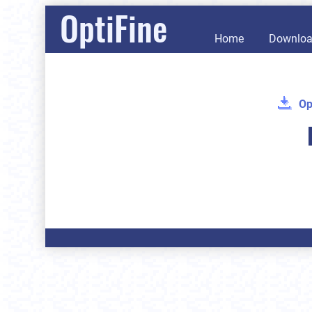
OptiFine
Home
Downlo
Op