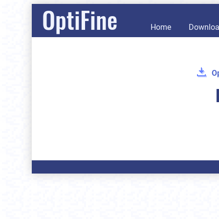
OptiFine
Home
Downlo
Op