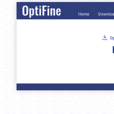
OptiFine
Home
Downlo
Op