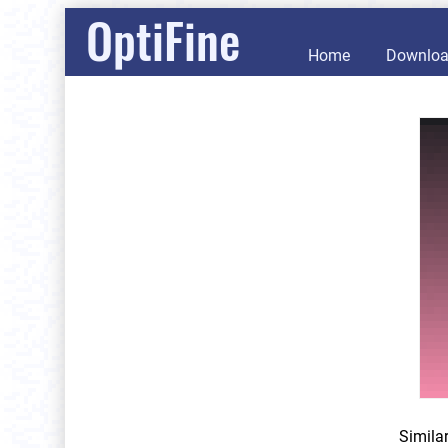
OptiFine
Home
Downlo
Simila