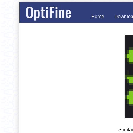
OptiFine
Home
Downlo
Simila