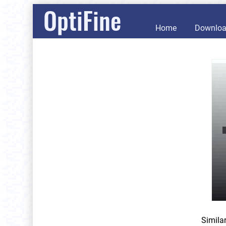
OptiFine
Home
Downlo
Simila