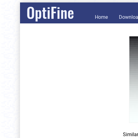
OptiFine
Home
Downlo
Simila