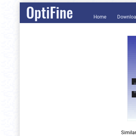
OptiFine
Home
Downlo
Simila