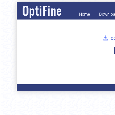
OptiFine
Home
Downlo
Op