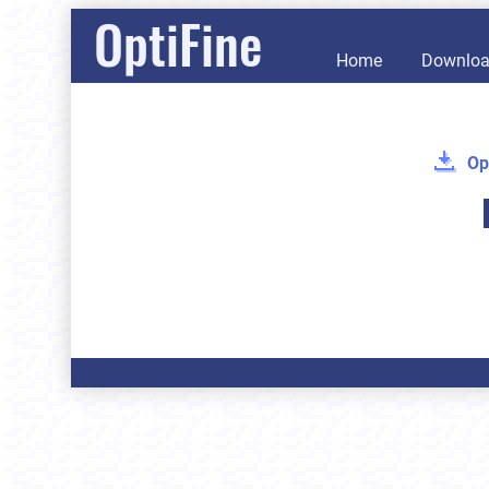
OptiFine
Home
Downlo
Op