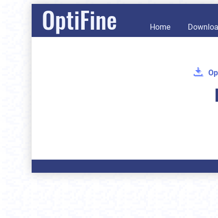
OptiFine
Home
Downlo
Op