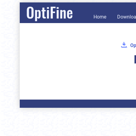
OptiFine
Home
Downlo
Op