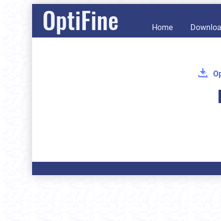
OptiFine
Home
Downlo
Op