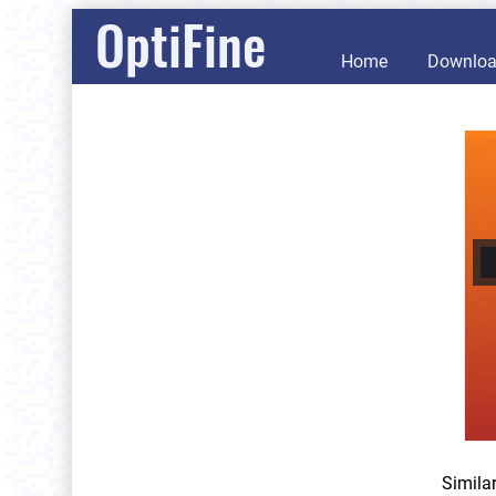
OptiFine
Home
Downlo
Simila