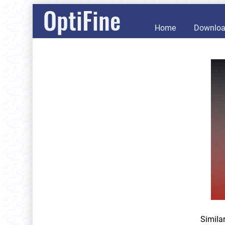
OptiFine
Home
Downlo
Simila