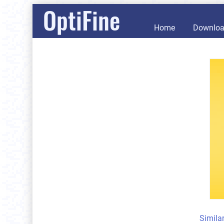
OptiFine
Home
Downlo
Simila