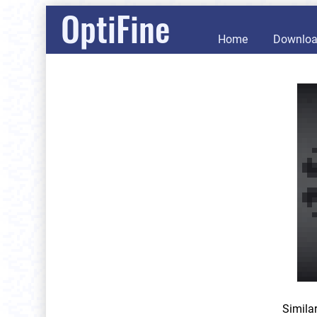
OptiFine
Home
Downlo
Simila